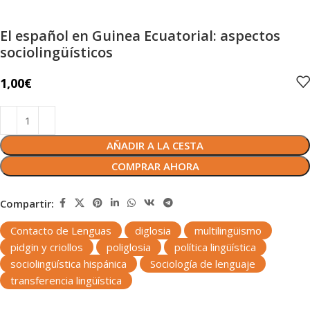
El español en Guinea Ecuatorial: aspectos
sociolingüísticos
1,00
€
AÑADIR A LA CESTA
COMPRAR AHORA
Compartir:
Contacto de Lenguas
diglosia
multilingüismo
pidgin y criollos
poliglosia
política lingüística
sociolingüística hispánica
Sociología de lenguaje
transferencia lingüística