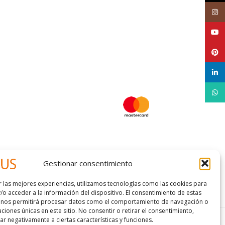
Inst
YouT
Pinte
linke
What
Gestionar consentimiento
r las mejores experiencias, utilizamos tecnologías como las cookies para
 condiciones
/o acceder a la información del dispositivo. El consentimiento de estas
 nos permitirá procesar datos como el comportamiento de navegación o
caciones únicas en este sitio. No consentir o retirar el consentimiento,
r negativamente a ciertas características y funciones.