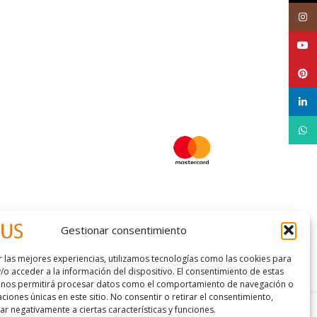
Inst
YouT
Pinte
linke
What
Gestionar consentimiento
r las mejores experiencias, utilizamos tecnologías como las cookies para
 condiciones
/o acceder a la información del dispositivo. El consentimiento de estas
 nos permitirá procesar datos como el comportamiento de navegación o
caciones únicas en este sitio. No consentir o retirar el consentimiento,
r negativamente a ciertas características y funciones.