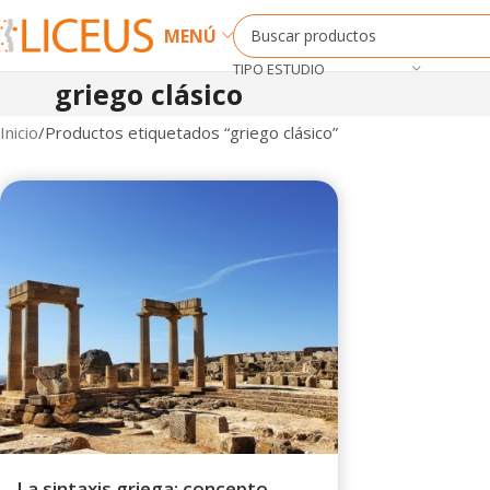
MENÚ
TIPO ESTUDIO
griego clásico
Inicio
Productos etiquetados “griego clásico”
La sintaxis griega: concepto,