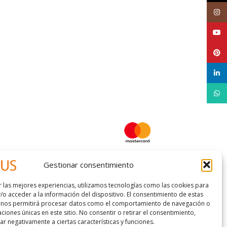
Inst
YouT
Pinte
linke
What
Gestionar consentimiento
r las mejores experiencias, utilizamos tecnologías como las cookies para
/o acceder a la información del dispositivo. El consentimiento de estas
 nos permitirá procesar datos como el comportamiento de navegación o
caciones únicas en este sitio. No consentir o retirar el consentimiento,
 condiciones
r negativamente a ciertas características y funciones.