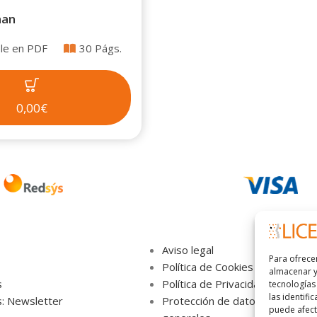
man
le en PDF
30 Págs.
0,00€
Aviso legal
Para ofrece
Política de Cookies
almacenar y
s
Política de Privacidad
tecnologías
las identifi
s: Newsletter
Protección de datos,términos y
puede afecta