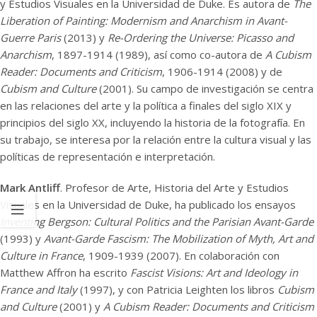
y Estudios Visuales en la Universidad de Duke. Es autora de
The
Liberation of Painting: Modernism and Anarchism in Avant-
Guerre Paris
(2013) y
Re-Ordering the Universe: Picasso and
Anarchism
, 1897-1914 (1989), así como co-autora de
A Cubism
Reader: Documents and Criticism
, 1906-1914 (2008) y de
Cubism and Culture
(2001). Su campo de investigación se centra
en las relaciones del arte y la política a finales del siglo XIX y
principios del siglo XX, incluyendo la historia de la fotografía. En
su trabajo, se interesa por la relación entre la cultura visual y las
políticas de representación e interpretación.
Mark Antliff
. Profesor de Arte, Historia del Arte y Estudios
Visuales en la Universidad de Duke, ha publicado los ensayos
Inventing Bergson: Cultural Politics and the Parisian Avant-Garde
(1993) y
Avant-Garde Fascism: The Mobilization of Myth, Art and
Culture in France
, 1909-1939 (2007). En colaboración con
Matthew Affron ha escrito
Fascist Visions: Art and Ideology in
France and Italy
(1997), y con Patricia Leighten los libros
Cubism
and Culture
(2001) y
A Cubism Reader: Documents and Criticism