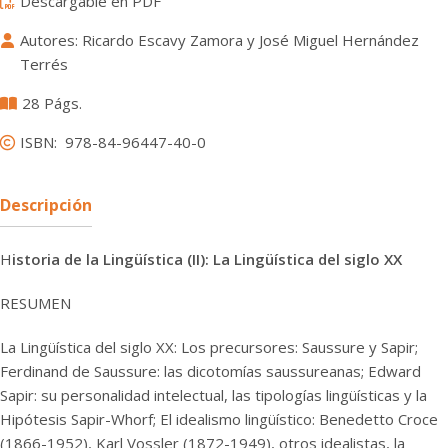
Descargable en PDF
Autores: Ricardo Escavy Zamora y José Miguel Hernández
Terrés
28 Págs.
ISBN: 978-84-96447-40-0
Descripción
H
istoria de la Lingüística (II): La Lingüística del siglo XX
RESUMEN
La Lingüística del siglo XX: Los precursores: Saussure y Sapir;
Ferdinand de Saussure: las dicotomías saussureanas; Edward
Sapir: su personalidad intelectual, las tipologías lingüísticas y la
Hipótesis Sapir-Whorf; El idealismo lingüístico: Benedetto Croce
(1866-1952), Karl Vossler (1872-1949), otros idealistas, la