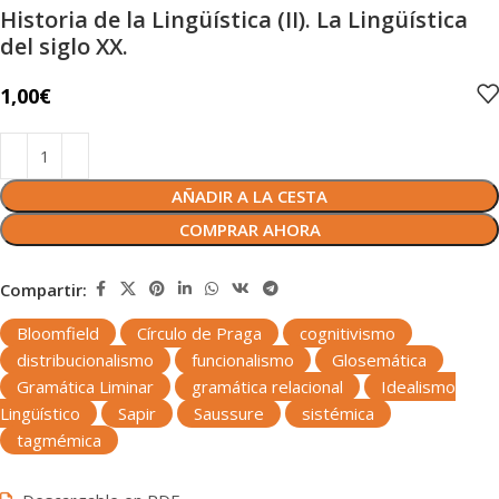
Historia de la Lingüística (II). La Lingüística
del siglo XX.
1,00
€
AÑADIR A LA CESTA
COMPRAR AHORA
Compartir:
Bloomfield
Círculo de Praga
cognitivismo
distribucionalismo
funcionalismo
Glosemática
Gramática Liminar
gramática relacional
Idealismo
Lingüístico
Sapir
Saussure
sistémica
tagmémica