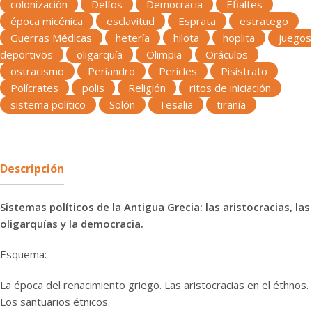
colonización
Delfos
Democracia
Efialtes
época micénica
esclavitud
Esprata
estratego
Guerras Médicas
hetería
hilota
hoplita
juegos
deportivos
oligarquía
Olimpia
Oráculos
ostracismo
Periandro
Pericles
Pisístrato
Polícrates
polis
Religión
ritos de iniciación
sistema político
Solón
Tesalia
tiranía
Descripción
Sistemas políticos de la Antigua Grecia: las aristocracias, las
oligarquías y la democracia.
Esquema:
La época del renacimiento griego. Las aristocracias en el éthnos.
Los santuarios étnicos.