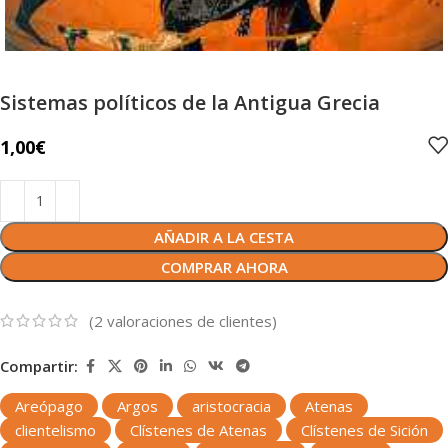
Sistemas políticos de la Antigua Grecia
1,00
€
AÑADIR A LA CESTA
COMPRAR AHORA
(
2
valoraciones de clientes)
Compartir:
Areópago
Argos
aristocracia
Atenas
clientelismo
Clístenes de Atenas
Clístenes de Sición