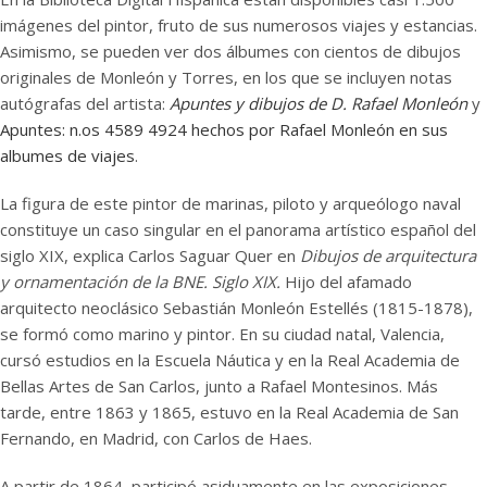
imágenes del pintor, fruto de sus numerosos viajes y estancias.
Asimismo, se pueden ver dos álbumes con cientos de dibujos
originales de Monleón y Torres, en los que se incluyen notas
autógrafas del artista:
Apuntes y dibujos de D. Rafael Monleón
y
Apuntes: n.os 4589 4924 hechos por Rafael Monleón en sus
albumes de viajes
.
La figura de este pintor de marinas, piloto y arqueólogo naval
constituye un caso singular en el panorama artístico español del
siglo XIX, explica Carlos Saguar Quer en
Dibujos de arquitectura
y ornamentación de la BNE. Siglo XIX.
Hijo del afamado
arquitecto neoclásico Sebastián Monleón Estellés (1815-1878),
se formó como marino y pintor. En su ciudad natal, Valencia,
cursó estudios en la Escuela Náutica y en la Real Academia de
Bellas Artes de San Carlos, junto a Rafael Montesinos. Más
tarde, entre 1863 y 1865, estuvo en la Real Academia de San
Fernando, en Madrid, con Carlos de Haes.
A partir de 1864, participó asiduamente en las exposiciones