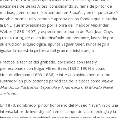
nacionales de Bellas Artes, consolidando su fama de pintor de
marinas, género poco frecuentado en España y en el que alcanzó
notable pericia, tal y como se aprecia en los fondos que custodia
la BNE. Fue impresionado por la obra de Theodor Alexander
Weber (1838-1907) y especialmente por la de Paul-Jean Clays
(1819-1900), de quien fue discípulo. No obstante, lastrado por
su erudición arqueológica, apunta Saguar Quer, nunca llegó a
igualar la maestría pictórica del gran marinista belga.
Practicó la técnica del grabado, aprendida con Haes y
perfeccionada con Edgar Alfred Baes (1837-1909) y Louis-
Hector Allemand (1809-1886) e intervino asiduamente como
ilustrador en publicaciones periódicas de la época como
Nuevo
Mundo
,
La Ilustración Española y Americana
o
El Mundo Naval
Ilustrado
.
En 1870, nombrado “pintor honorario del Museo Naval”, inició una
intensa labor de investigación en el campo de la arqueología y la
historia navales que culminó en dos magnas obras: el manuscrito