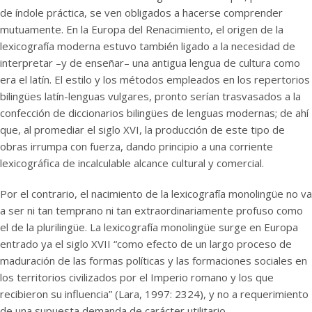
de índole práctica, se ven obligados a hacerse comprender
mutuamente. En la Europa del Renacimiento, el origen de la
lexicografía moderna estuvo también ligado a la necesidad de
interpretar –y de enseñar– una antigua lengua de cultura como
era el latín. El estilo y los métodos empleados en los repertorios
bilingües latín-lenguas vulgares, pronto serían trasvasados a la
confección de diccionarios bilingües de lenguas modernas; de ahí
que, al promediar el siglo XVI, la producción de este tipo de
obras irrumpa con fuerza, dando principio a una corriente
lexicográfica de incalculable alcance cultural y comercial.
Por el contrario, el nacimiento de la lexicografía monolingüe no va
a ser ni tan temprano ni tan extraordinariamente profuso como
el de la plurilingüe. La lexicografía monolingüe surge en Europa
entrado ya el siglo XVII “como efecto de un largo proceso de
maduración de las formas políticas y las formaciones sociales en
los territorios civilizados por el Imperio romano y los que
recibieron su influencia” (Lara, 1997: 23­24), y no a requerimiento
de una supuesta demanda de carácter utilitario.