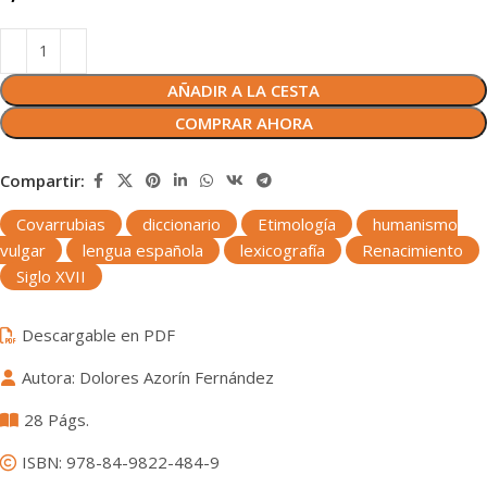
AÑADIR A LA CESTA
COMPRAR AHORA
Compartir:
Covarrubias
diccionario
Etimología
humanismo
vulgar
lengua española
lexicografía
Renacimiento
Siglo XVII
Descargable en PDF
Autora: Dolores Azorín Fernández
28 Págs.
ISBN: 978-84-9822-484-9